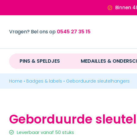
Ga
Binnen 4
naar
inhoud
Vragen? Bel ons op
0545 27 35 15
PINS & SPELDJES
PINS & SPELDJES
MEDAILLES & ONDERSC
MEDAILLES & ONDERSCHEIDINGEN
Home
•
Badges & labels
•
Geborduurde sleutelhangers
MERCHANDISE
Geborduurde sleute
BADGES & LABELS
BADGES & LABELS
Leverbaar vanaf 50 stuks