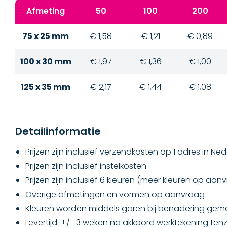
Afmeting
50
100
200
75 x 25 mm
€ 1,58
€ 1,21
€ 0,89
100 x 30 mm
€ 1,97
€ 1,36
€ 1,00
125 x 35 mm
€ 2,17
€ 1,44
€ 1,08
Detailinformatie
Prijzen zijn inclusief verzendkosten op 1 adres in Ne
Prijzen zijn inclusief instelkosten
Prijzen zijn inclusief 6 kleuren (meer kleuren op aan
Overige afmetingen en vormen op aanvraag
Kleuren worden middels garen bij benadering gem
Levertijd: +/- 3 weken na akkoord werktekening tenz