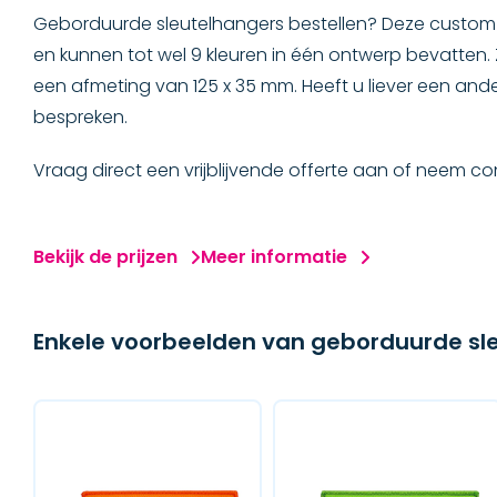
Geborduurde sleutelhangers bestellen? Deze custom s
SLEUTELHANGERS
en kunnen tot wel 9 kleuren in één ontwerp bevatten
een afmeting van 125 x 35 mm. Heeft u liever een an
Geborduurde sleutelhangers
bespreken.
Geweven sleutelhangers
Vraag direct een vrijblijvende offerte aan of neem c
Bedrukte sleutelhangers
Bekijk de prijzen
Meer informatie
Sleutelhanger rubber
Koord sleutelhangers
Enkele voorbeelden van geborduurde sl
Elastische koord sleutelhangers
CAPS