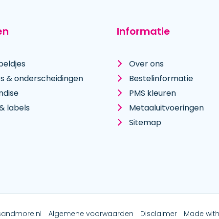
en
Informatie
peldjes
Over ons
es & onderscheidingen
Bestelinformatie
ndise
PMS kleuren
& labels
Metaal­uitvoeringen
Sitemap
sandmore.nl
Algemene voorwaarden
Disclaimer
Made with