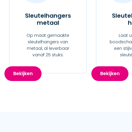
Sleutelhangers
Sleute
metaal
h
Op maat gemaakte
Laat u
sleutelhangers van
boodschap
metaal, al leverbaar
een stijl
vanaf 25 stuks.
sleut
Bekijken
Bekijken