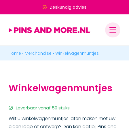
Ga
Deskundig advies
naar
inhoud
Home
•
Merchandise
•
Winkelwagenmuntjes
PINS & SPELDJES
MEDAILLES & ONDERSCHEIDINGEN
Winkelwagenmuntjes
MERCHANDISE
KEYCORDS & LANYARDS
Leverbaar vanaf 50 stuks
Wilt u winkelwagenmuntjes laten maken met uw
SLEUTELHANGERS
eigen logo of ontwerp? Dan kan dat bij Pins and