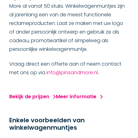
More al vanaf 50 stuks. Winkelwagenmuntjes zijn
Sleutelhanger rubber
al jarenlang een van de meest functionele
reclameproducten. Laat ze maken met uw logo
Sleutelhangers metaal
of ander persoonlijk ontwerp en gebruik ze als
Winkelwagenmuntjes bedrukt
cadeau, promotieartikel of simpelweg als
persoonlijke winkelwagenmuntje.
Winkelwagenmuntjes
Vraag direct een offerte aan of neem contact
Sleutelhangers hout
met ons op via
info@pinsandmore.nl
.
Sleutelhangers opener
Bekijk de prijzen
Meer informatie
ACCESSOIRES
Enkele voorbeelden van
BADGES & LABELS
winkelwagenmuntjes