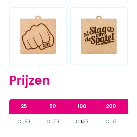
Prijzen
25
50
100
200
€ 1,83
€ 1,63
€ 1,33
€ 1,13
€