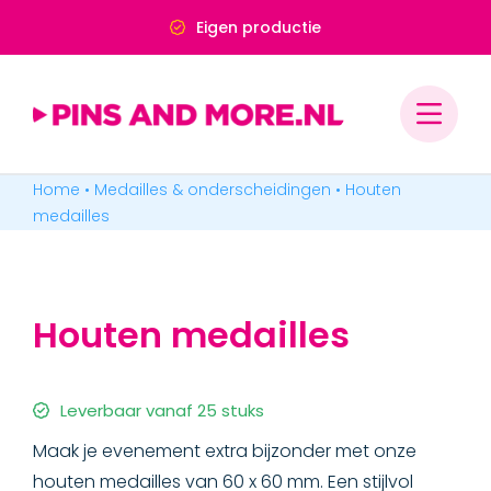
Ga
Deskundig advies
naar
inhoud
Home
•
Medailles & onderscheidingen
•
Houten
PINS & SPELDJES
medailles
MEDAILLES & ONDERSCHEIDINGEN
Houten medailles
MEDAILLES
Geslagen medailles
Leverbaar vanaf 25 stuks
Maak je evenement extra bijzonder met onze
Printing medailles
houten medailles van 60 x 60 mm. Een stijlvol