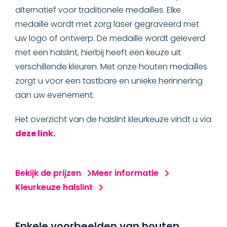
Goedkope medailles
alternatief voor traditionele medailles. Elke
medaille wordt met zorg laser gegraveerd met
SUPER medailles
uw logo of ontwerp. De medaille wordt geleverd
met een halslint, hierbij heeft een keuze uit
Kunststof medailles
verschillende kleuren. Met onze houten medailles
zorgt u voor een tastbare en unieke herinnering
Houten medailles
aan uw evenement.
Rubber medailles
Het overzicht van de halslint kleurkeuze vindt u via
deze link
.
ONDERSCHEIDINGEN
SPECIAAL
Bekijk de prijzen
Meer informatie
Kleurkeuze halslint
ACCESSOIRES
MERCHANDISE
Enkele voorbeelden van houten