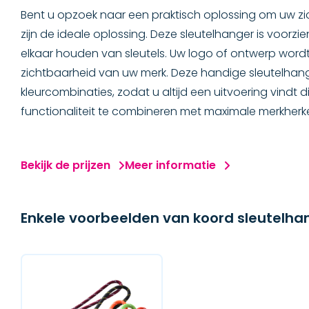
Bent u opzoek naar een praktisch oplossing om uw z
SLEUTELHANGERS
zijn de ideale oplossing. Deze sleutelhanger is voorzie
elkaar houden van sleutels. Uw logo of ontwerp wordt 
Geborduurde sleutelhangers
zichtbaarheid van uw merk. Deze handige sleutelhangers
kleurcombinaties, zodat u altijd een uitvoering vindt di
Geweven sleutelhangers
functionaliteit te combineren met maximale merkherk
Bedrukte sleutelhangers
Bekijk de prijzen
Meer informatie
Sleutelhanger rubber
Koord sleutelhangers
Enkele voorbeelden van koord sleutelha
Elastische koord sleutelhangers
CAPS