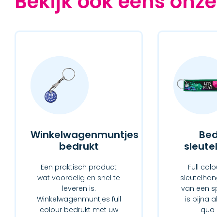
Bekijk ook eens onze
Winkelwagenmuntjes
Bed
bedrukt
sleute
Een praktisch product
Full col
wat voordelig en snel te
sleutelhan
leveren is.
van een spl
Winkelwagenmuntjes full
is bijna 
colour bedrukt met uw
qua 