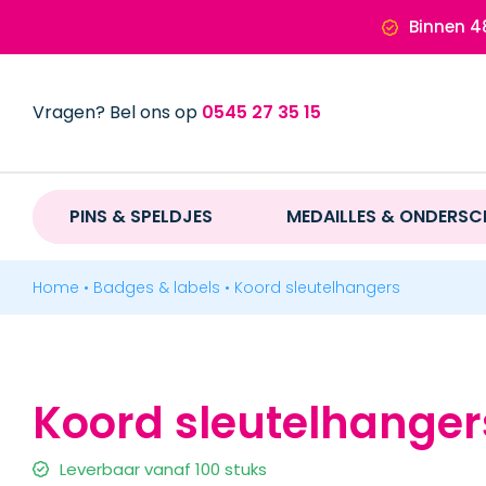
Ga
Binnen 4
naar
inhoud
Vragen? Bel ons op
0545 27 35 15
PINS & SPELDJES
PINS & SPELDJES
MEDAILLES & ONDERSC
MEDAILLES & ONDERSCHEIDINGEN
Home
•
Badges & labels
•
Koord sleutelhangers
MERCHANDISE
Koord sleutelhanger
BADGES & LABELS
BADGES & LABELS
Leverbaar vanaf 100 stuks