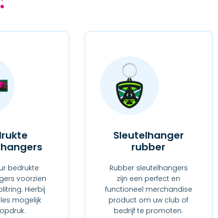
:
rukte
Sleutelhanger
lhangers
rubber
our bedrukte
Rubber sleutelhangers
gers voorzien
zijn een perfect en
itring. Hierbij
functioneel merchandise
alles mogelijk
product om uw club of
opdruk.
bedrijf te promoten.