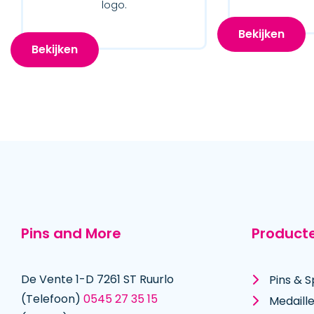
logo.
Bekijken
Bekijken
Pins and More
Product
De Vente 1-D 7261 ST Ruurlo
Pins & S
(Telefoon)
0545 27 35 15
Medaill