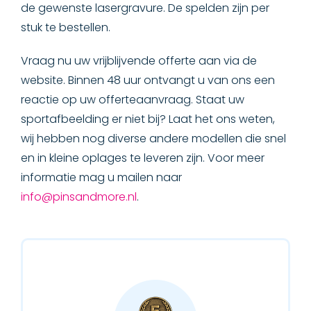
SNELLE LEVERING
de gewenste lasergravure. De spelden zijn per
stuk te bestellen.
SPECIAAL
Vraag nu uw vrijblijvende offerte aan via de
website. Binnen 48 uur ontvangt u van ons een
MEDAILLES & ONDERSCHEIDINGEN
reactie op uw offerteaanvraag. Staat uw
sportafbeelding er niet bij? Laat het ons weten,
MERCHANDISE
wij hebben nog diverse andere modellen die snel
en in kleine oplages te leveren zijn. Voor meer
BADGES & LABELS
informatie mag u mailen naar
info@pinsandmore.nl
.