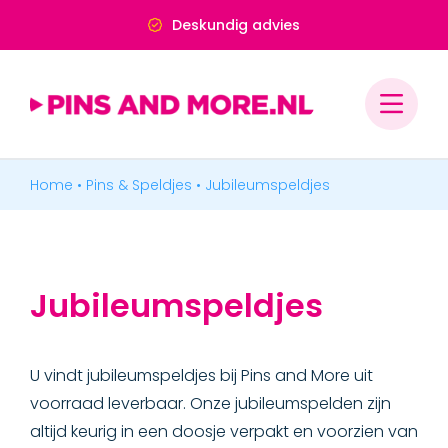
Ga
Deskundig advies
naar
inhoud
Home
•
Pins & Speldjes
•
Jubileumspeldjes
PINS & SPELDJES
PINS
Jubileumspeldjes
SPELDJES
Jubileumspeldjes
U vindt jubileumspeldjes bij Pins and More uit
Jubileumspeldjes carnaval
voorraad leverbaar. Onze jubileumspelden zijn
altijd keurig in een doosje verpakt en voorzien van