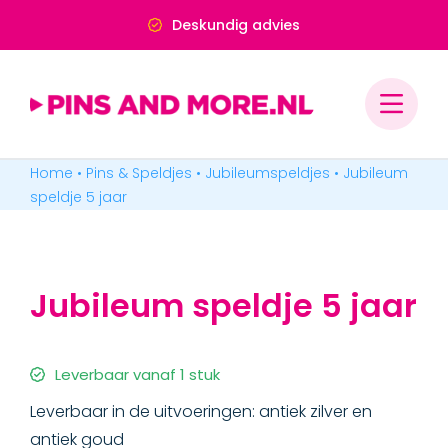
Ga
Deskundig advies
naar
inhoud
Home
•
Pins & Speldjes
•
Jubileumspeldjes
•
Jubileum
PINS & SPELDJES
speldje 5 jaar
MEDAILLES & ONDERSCHEIDINGEN
Jubileum speldje 5 jaar
MERCHANDISE
BADGES & LABELS
Leverbaar vanaf 1 stuk
Leverbaar in de uitvoeringen: antiek zilver en
antiek goud