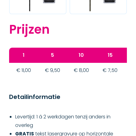
Prijzen
1
5
10
15
€ 11,00
€ 9,50
€ 8,00
€ 7,50
€
Detailinformatie
Levertijd: 1 á 2 werkdagen tenzij anders in
overleg
GRATIS
tekst lasergravure op horizontale