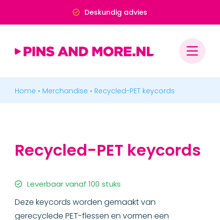
Ga
Deskundig advies
naar
inhoud
Home
•
Merchandise
•
Recycled-PET keycords
PINS & SPELDJES
MEDAILLES & ONDERSCHEIDINGEN
Recycled-PET keycords
MERCHANDISE
KEYCORDS & LANYARDS
Leverbaar vanaf 100 stuks
Deze keycords worden gemaakt van
Full colour keycords
gerecyclede PET-flessen en vormen een