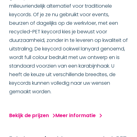
milieuvriendelijk alternatief voor traditionele
Standaard keycords
keycords. Of je ze nu gebruikt voor events,
beurzen of dagelijks op de werkvloer, met een
Cord full colour keycords
recycled-PET keycord kies je bewust voor
Cord polyester geweven keycords
duurzaamheid, zonder in te leveren op kwaliteit of
uitstraling. De keycord ookwel lanyard genoemd,
Cord polyester keycords
wordt full colour bedrukt met uw ontwerp en is
standaard voorzien van een karabijnhaak. U
Recycled-PET keycords
heeft de keuze uit verschillende breedtes, de
keycords kunnen volledig naar uw wensen
SLEUTELHANGERS
gemaakt worden.
ACCESSOIRES
Bekijk de prijzen
Meer informatie
BADGES & LABELS