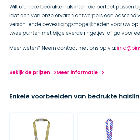
ACCESSOIRES
Wilt u unieke bedrukte halslinten die perfect passen b
laat een van onze ervaren ontwerpers een passend v
Schakels en Kettingen
verschillende bevestigingsmogelijkheden voor uw op 
twee punten met bijgeleverde ringetjes, of ga voor e
Verpakkingen
Meer weten? Neem contact met ons op via:
info@pin
Bedrukte halslinten
Bekijk de prijzen
MERCHANDISE
Meer informatie
BADGES & LABELS
Enkele voorbeelden van bedrukte halsli