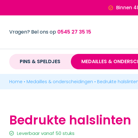
Ga
Binnen 4
naar
inhoud
Vragen? Bel ons op
0545 27 35 15
PINS & SPELDJES
PINS & SPELDJES
MEDAILLES & ONDERSC
MEDAILLES & ONDERSCHEIDINGEN
Home
•
Medailles & onderscheidingen
•
Bedrukte halslinte
MEDAILLES
ONDERSCHEIDINGEN
Bedrukte halslinten
SPECIAAL
Leverbaar vanaf 50 stuks