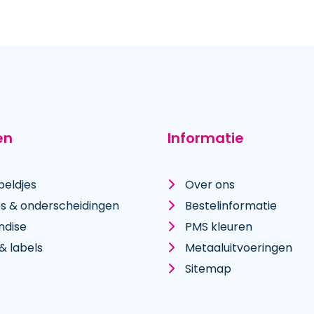
en
Informatie
peldjes
Over ons
es & onderscheidingen
Bestelinformatie
ndise
PMS kleuren
& labels
Metaal­uitvoeringen
Sitemap