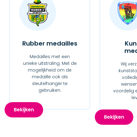
Rubber medailles
Kun
med
Medailles met een
unieke uitstraling. Met de
Wij ver
mogelijkheid om de
kunststo
medaille ook als
volled
sleutelhanger te
wensen.
gebruiken.
voordelig e
le
Bekijken
Bekijken