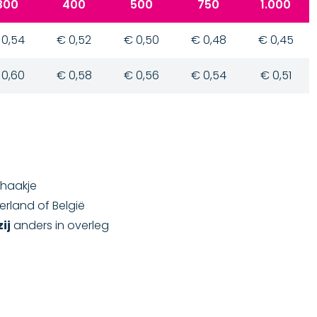
300
400
500
750
1.000
 0,54
€ 0,52
€ 0,50
€ 0,48
€ 0,45
 0,60
€ 0,58
€ 0,56
€ 0,54
€ 0,51
J-haakje
derland of België
ij
anders in overleg