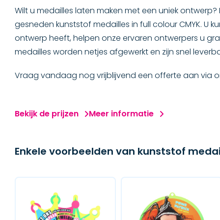
Goedkope medailles
Wilt u medailles laten maken met een uniek ontwerp?
gesneden kunststof medailles in full colour CMYK. U 
SUPER medailles
ontwerp heeft, helpen onze ervaren ontwerpers u graa
medailles worden netjes afgewerkt en zijn snel leverba
Kunststof medailles
Vraag vandaag nog vrijblijvend een offerte aan via o
Houten medailles
Rubber medailles
Bekijk de prijzen
Meer informatie
ONDERSCHEIDINGEN
Enkele voorbeelden van kunststof medai
SPECIAAL
ACCESSOIRES
MERCHANDISE