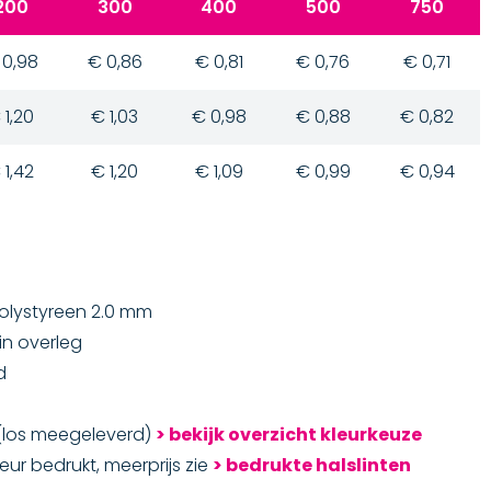
200
300
400
500
750
 0,98
€ 0,86
€ 0,81
€ 0,76
€ 0,71
 1,20
€ 1,03
€ 0,98
€ 0,88
€ 0,82
 1,42
€ 1,20
€ 1,09
€ 0,99
€ 0,94
 polystyreen 2.0 mm
in overleg
d
k (los meegeleverd)
> bekijk overzicht kleurkeuze
eur bedrukt, meerprijs zie
> bedrukte halslinten