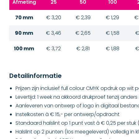
Afmeting
25
50
100
70 mm
€ 3,20
€ 2,39
€ 1,29
€
90 mm
€ 3,46
€ 2,65
€ 1,58
€
100 mm
€ 3,72
€ 2,81
€ 1,88
€
Detailinformatie
Prijzen zijn inclusief full colour CMYK opdruk op wit
Levertijd: 1 week na akkoord drukproef tenzij anders 
Aanleveren van ontwerp of logo in digitaal bestan
Instelkosten à € 15,- per ontwerp/opdracht
Standaard halslint op 1 punt vast à € 0,25 per stu
Halslint op 2 punten (los meegeleverd) volledig in kl