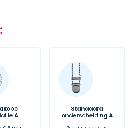
:
dkope
Standaard
ille A
onderscheiding A
g: Ø 50 mm
Per stuk te bestellen