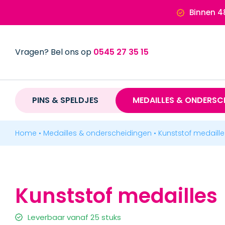
Ga
Binnen 4
naar
inhoud
Vragen? Bel ons op
0545 27 35 15
PINS & SPELDJES
PINS & SPELDJES
MEDAILLES & ONDERSC
MEDAILLES & ONDERSCHEIDINGEN
Home
•
Medailles & onderscheidingen
•
Kunststof medaille
MEDAILLES
Geslagen medailles
Kunststof medailles
Printing medailles
Leverbaar vanaf 25 stuks