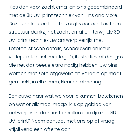
Hard emaillen pins
Kies dan voor zacht emaillen pins gecombineerd
met de 3D UV-print techniek van Pins and More.
LED verlichting pins
Deze unieke combinatie zorgt voor een tastbare
structuur dankzij het zacht emaillen, terwijl de 3D
Zacht emaillen + 3D UV print
UV-print techniek uw ontwerp verrijkt met
Hard emaillen + print pins
fotorealistische details, schaduwen en kleur
verlopen. Ideaal voor logo’s, illustraties of designs
Rubber pins
die net dat beetje extra nodig hebben. Uw pins
worden met zorg afgewerkt en volledig op maat
SPELDJES
gemaakt, in elke vorm, kleur en afmeting.
SNELLE LEVERING
Benieuwd naar wat we voor je kunnen betekenen
en wat er allemaal mogelijk is op gebied van
SPECIAAL
ontwerp van de zacht emaillen speldje met 3D
UV-print? Neem contact met ons op of vraag
MEDAILLES & ONDERSCHEIDINGEN
vrijblijvend een offerte aan.