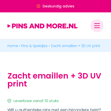
Ga
Deskundig advies
naar
inhoud
Home
•
Pins & Speldjes
•
Zacht emaillen + 3D UV print
PINS & SPELDJES
PINS
Zacht emaillen + 3D UV
Zacht emaillen pins
print
Printing met epoxy pins
Reliëf pins
Leverbaar vanaf 10 stuks
Wilt u authentieke pins met een bijzondere twist?