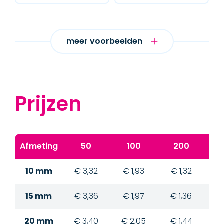
meer voorbeelden
Prijzen
Afmeting
50
100
200
10 mm
€ 3,32
€ 1,93
€ 1,32
€
15 mm
€ 3,36
€ 1,97
€ 1,36
€
20 mm
€ 3,40
€ 2,05
€ 1,44
€