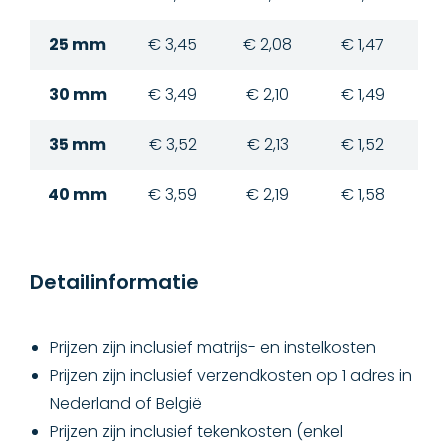
25 mm
€ 3,45
€ 2,08
€ 1,47
€
30 mm
€ 3,49
€ 2,10
€ 1,49
€
35 mm
€ 3,52
€ 2,13
€ 1,52
€
40 mm
€ 3,59
€ 2,19
€ 1,58
€
Detailinformatie
Prijzen zijn inclusief matrijs- en instelkosten
Prijzen zijn inclusief verzendkosten op 1 adres in
Nederland of België
Prijzen zijn inclusief tekenkosten (enkel