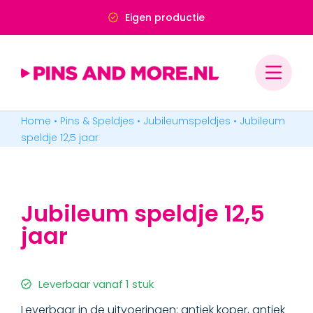
Ga
Deskundig advies
naar
inhoud
Home
•
Pins & Speldjes
•
Jubileumspeldjes
•
Jubileum
PINS & SPELDJES
speldje 12,5 jaar
MEDAILLES & ONDERSCHEIDINGEN
Jubileum speldje 12,5
MERCHANDISE
jaar
BADGES & LABELS
Leverbaar vanaf 1 stuk
Leverbaar in de uitvoeringen: antiek koper, antiek