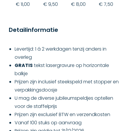
€ 11,00
€ 9,50
€ 8,00
€ 7,50
€
Detailinformatie
Levertijd: 1 á 2 werkdagen tenzij anders in
overleg
GRATIS
tekst lasergravure op horizontale
balkje
Prijzen zijn inclusief steekspeld met stopper en
verpakkingsdoosje
U mag de diverse jubileumspeldjes optellen
voor de staffelprijs
Prijzen zijn exclusief BTW en verzendkosten
Vanaf 100 stuks op aanvraag
Prijzen zijn geldig tot 31/12/2026