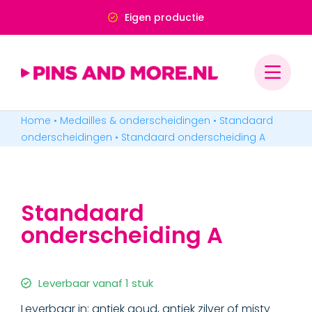
Ga
Eigen productie
naar
inhoud
Home
•
Medailles & onderscheidingen
•
Standaard
PINS & SPELDJES
onderscheidingen
•
Standaard onderscheiding A
MEDAILLES & ONDERSCHEIDINGEN
Standaard
MERCHANDISE
onderscheiding A
BADGES & LABELS
Leverbaar vanaf 1 stuk
Leverbaar in: antiek goud, antiek zilver of misty