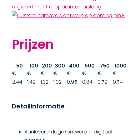
Prijzen
50
100
200
300
400
500
750
1000
€
€
€
€
€
€
€
€
2,44
1,49
1,32
1,02
0,95
0,84
0,79
0,74
Detailinformatie
Aanleveren logo/ontwerp in digitaal