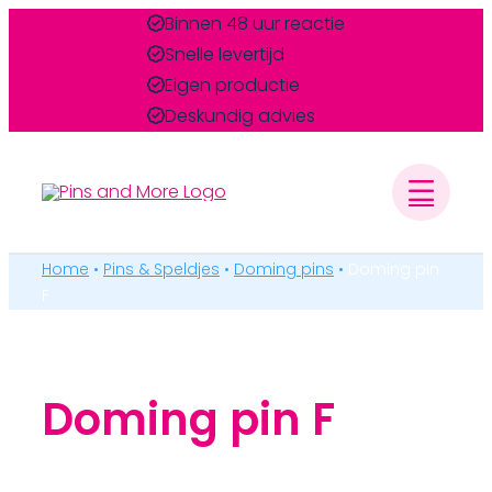
Ga
Binnen 48 uur reactie
PINS & SPELDJES
naar
Snelle levertijd
inhoud
Eigen productie
MEDAILLES & ONDERSCHEIDINGEN
Deskundig advies
MERCHANDISE
BADGES & LABELS
Home
•
Pins & Speldjes
•
Doming pins
•
Doming pin
F
Doming pin F