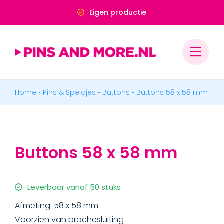
Ga
Deskundig advies
naar
inhoud
Home
•
Pins & Speldjes
•
Buttons
•
Buttons 58 x 58 mm
PINS & SPELDJES
MEDAILLES & ONDERSCHEIDINGEN
Buttons 58 x 58 mm
MERCHANDISE
BADGES & LABELS
Leverbaar vanaf 50 stuks
Afmeting: 58 x 58 mm
Voorzien van brochesluiting