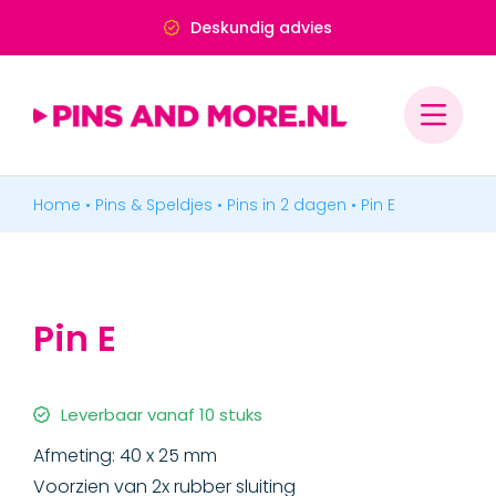
Ga
Deskundig advies
naar
inhoud
Home
•
Pins & Speldjes
•
Pins in 2 dagen
•
Pin E
PINS & SPELDJES
MEDAILLES & ONDERSCHEIDINGEN
Pin E
MERCHANDISE
BADGES & LABELS
Leverbaar vanaf 10 stuks
Afmeting: 40 x 25 mm
Voorzien van 2x rubber sluiting