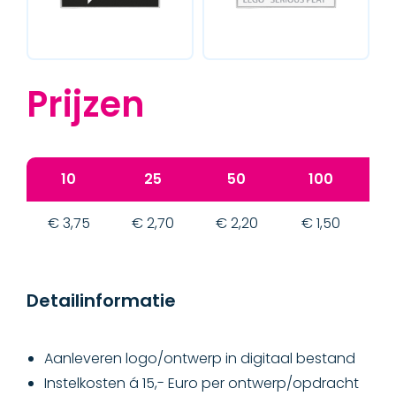
Prijzen
10
25
50
100
€ 3,75
€ 2,70
€ 2,20
€ 1,50
€
Detailinformatie
Aanleveren logo/ontwerp in digitaal bestand
Instelkosten á 15,- Euro per ontwerp/opdracht