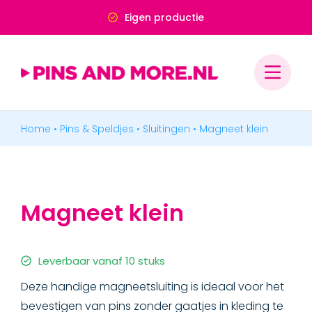
Ga
Deskundig advies
naar
inhoud
Home
•
Pins & Speldjes
•
Sluitingen
•
Magneet klein
PINS & SPELDJES
MEDAILLES & ONDERSCHEIDINGEN
Magneet klein
MERCHANDISE
BADGES & LABELS
Leverbaar vanaf 10 stuks
Deze handige magneetsluiting is ideaal voor het
bevestigen van pins zonder gaatjes in kleding te