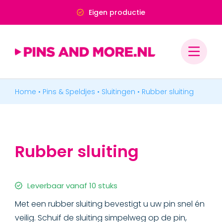
Ga
Deskundig advies
naar
inhoud
Home
•
Pins & Speldjes
•
Sluitingen
•
Rubber sluiting
PINS & SPELDJES
MEDAILLES & ONDERSCHEIDINGEN
Rubber sluiting
MERCHANDISE
BADGES & LABELS
Leverbaar vanaf 10 stuks
Met een rubber sluiting bevestigt u uw pin snel én
veilig. Schuif de sluiting simpelweg op de pin,