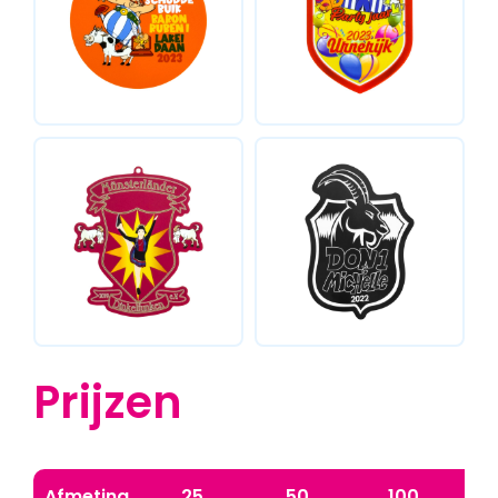
Prijzen
Afmeting
25
50
100