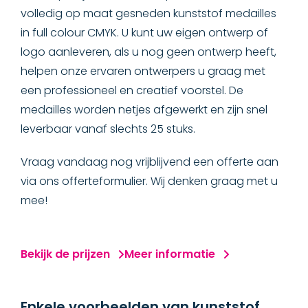
Goedkope medailles
volledig op maat gesneden kunststof medailles
in full colour CMYK. U kunt uw eigen ontwerp of
SUPER medailles
logo aanleveren, als u nog geen ontwerp heeft,
helpen onze ervaren ontwerpers u graag met
Kunststof medailles
een professioneel en creatief voorstel. De
medailles worden netjes afgewerkt en zijn snel
Houten medailles
leverbaar vanaf slechts 25 stuks.
Rubber medailles
Vraag vandaag nog vrijblijvend een offerte aan
via ons offerteformulier. Wij denken graag met u
ONDERSCHEIDINGEN
mee!
SPECIAAL
Bekijk de prijzen
Meer informatie
ACCESSOIRES
MERCHANDISE
Enkele voorbeelden van kunststof