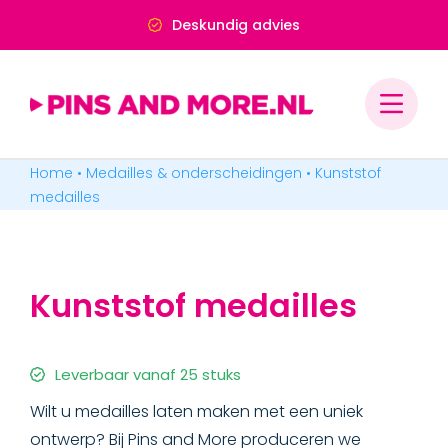
Ga
Deskundig advies
naar
inhoud
Home
•
Medailles & onderscheidingen
•
Kunststof
PINS & SPELDJES
medailles
MEDAILLES & ONDERSCHEIDINGEN
Kunststof medailles
MEDAILLES
Geslagen medailles
Leverbaar vanaf 25 stuks
Wilt u medailles laten maken met een uniek
Printing medailles
ontwerp? Bij Pins and More produceren we