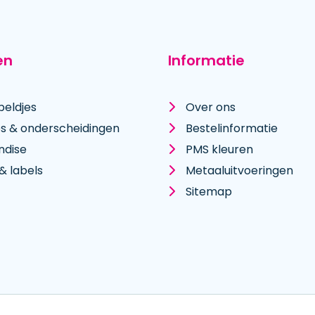
en
Informatie
peldjes
Over ons
es & onderscheidingen
Bestelinformatie
ndise
PMS kleuren
& labels
Metaal­uitvoeringen
Sitemap