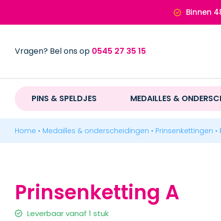
Ga
Binnen 4
naar
inhoud
Vragen? Bel ons op
0545 27 35 15
PINS & SPELDJES
PINS & SPELDJES
MEDAILLES & ONDERSC
MEDAILLES & ONDERSCHEIDINGEN
Home
•
Medailles & onderscheidingen
•
Prinsenkettingen
•
MERCHANDISE
Prinsenketting A
BADGES & LABELS
Leverbaar vanaf 1 stuk