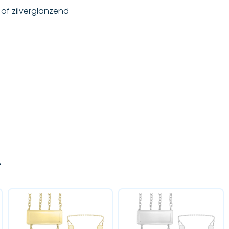
 of zilverglanzend
A