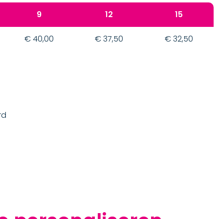
9
12
15
€ 40,00
€ 37,50
€ 32,50
rd