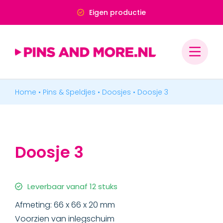
Ga
Deskundig advies
naar
inhoud
Home
•
Pins & Speldjes
•
Doosjes
•
Doosje 3
PINS & SPELDJES
MEDAILLES & ONDERSCHEIDINGEN
Doosje 3
MERCHANDISE
BADGES & LABELS
Leverbaar vanaf 12 stuks
Afmeting: 66 x 66 x 20 mm
Voorzien van inlegschuim