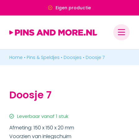
Ga
Eigen productie
naar
inhoud
Home
•
Pins & Speldjes
•
Doosjes
•
Doosje 7
PINS & SPELDJES
MEDAILLES & ONDERSCHEIDINGEN
Doosje 7
MERCHANDISE
BADGES & LABELS
Leverbaar vanaf 1 stuk
Afmeting: 150 x 150 x 20 mm
Voorzien van inlegschuim