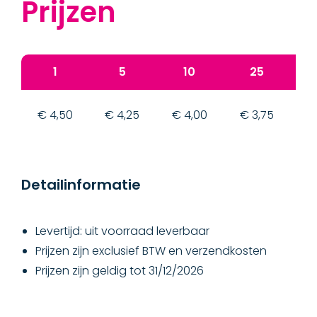
Prijzen
1
5
10
25
€ 4,50
€ 4,25
€ 4,00
€ 3,75
€
Detailinformatie
Levertijd: uit voorraad leverbaar
Prijzen zijn exclusief BTW en verzendkosten
Prijzen zijn geldig tot 31/12/2026