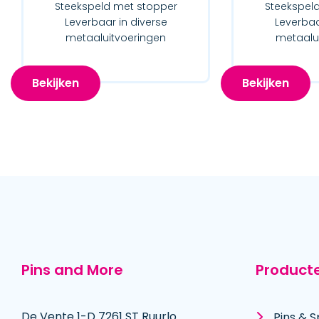
Steekspeld met stopper
Steekspel
Leverbaar in diverse
Leverbaa
metaaluitvoeringen
metaalu
Bekijken
Bekijken
Pins and More
Product
De Vente 1-D 7261 ST Ruurlo
Pins & S