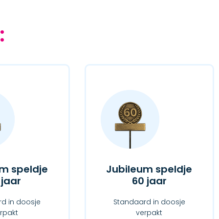
:
m speldje
Jubileum speldje
 jaar
60 jaar
d in doosje
Standaard in doosje
rpakt
verpakt