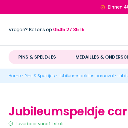
Ga
Binnen 4
naar
inhoud
Vragen? Bel ons op
0545 27 35 15
PINS & SPELDJES
PINS & SPELDJES
MEDAILLES & ONDERSC
MEDAILLES & ONDERSCHEIDINGEN
Home
•
Pins & Speldjes
•
Jubileumspeldjes carnaval
•
Jubil
MERCHANDISE
Jubileumspeldje car
BADGES & LABELS
Leverbaar vanaf 1 stuk