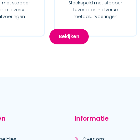
d met stopper
Steekspeld met stopper
r in diverse
Leverbaar in diverse
itvoeringen
metaaluitvoeringen
Bekijken
en
Informatie
peldjes
Over ons