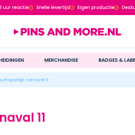
8 uur reactie
Snelle levertijd
Eigen productie
Desku
HEIDINGEN
MERCHANDISE
BADGES & LAB
eumspeldje carnaval 11
naval 11