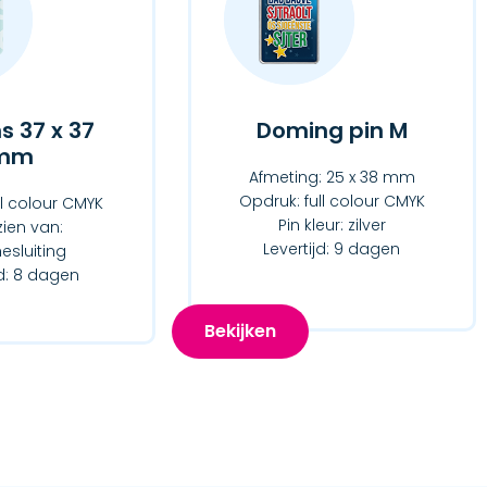
s 37 x 37
Doming pin M
mm
Afmeting: 25 x 38 mm
Opdruk: full colour CMYK
ll colour CMYK
Pin kleur: zilver
ien van:
Levertijd: 9 dagen
esluiting
jd: 8 dagen
Bekijken