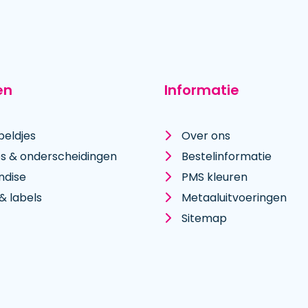
en
Informatie
peldjes
Over ons
es & onderscheidingen
Bestelinformatie
ndise
PMS kleuren
& labels
Metaal­uitvoeringen
Sitemap