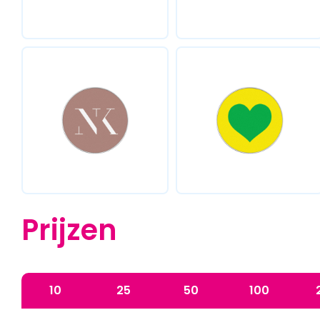
Prijzen
10
25
50
100