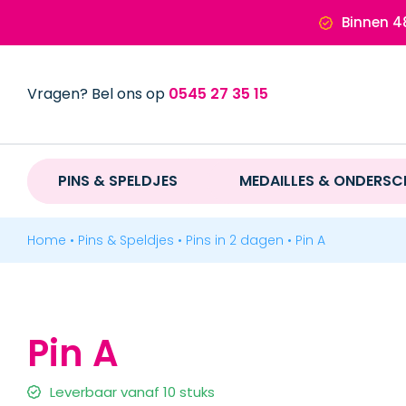
Ga
Binnen 4
naar
inhoud
Vragen? Bel ons op
0545 27 35 15
PINS & SPELDJES
PINS & SPELDJES
MEDAILLES & ONDERSC
MEDAILLES & ONDERSCHEIDINGEN
Home
•
Pins & Speldjes
•
Pins in 2 dagen
•
Pin A
MERCHANDISE
Pin A
BADGES & LABELS
Leverbaar vanaf 10 stuks