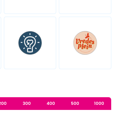
200
300
400
500
1000