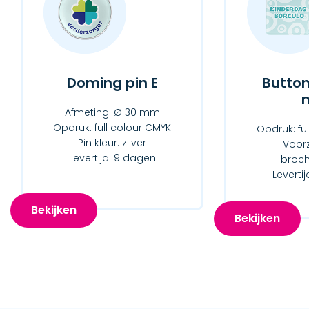
Doming pin E
Button
Afmeting: Ø 30 mm
Opdruk: full colour CMYK
Opdruk: fu
Pin kleur: zilver
Voorz
Levertijd: 9 dagen
broch
Leverti
Bekijken
Bekijken