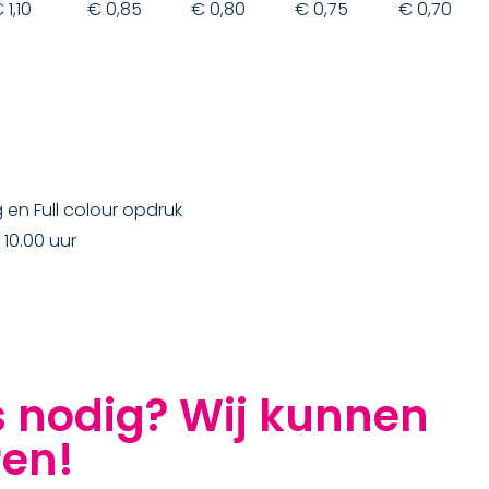
 1,10
€ 0,85
€ 0,80
€ 0,75
€ 0,70
ng en Full colour opdruk
10.00 uur
s nodig? Wij kunnen
ren!